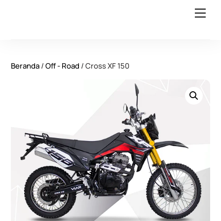
Skip
Back
Men
to
To
content
Top
Beranda
/
Off - Road
/ Cross XF 150