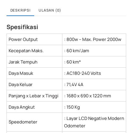
DESKRIPSI
ULASAN (0)
Spesifikasi
Power Output
: 800w – Max. Power 2000w
Kecepatan Maks.
: 60 km/Jam
Jarak Tempuh
: 60 km*
Daya Masuk
: AC180-240 Volts
Daya Keluar
: 71,4V 4A
Panjang x Lebar x Tinggi
: 1680 x 690 x 1220 mm
Daya Angkut
: 150 Kg
: Layar LCD Negative Modern
Speedometer
Odometer