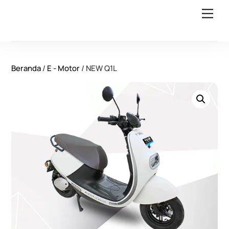
Skip
Back
Men
to
To
content
Top
Beranda
/
E - Motor
/ NEW Q1L