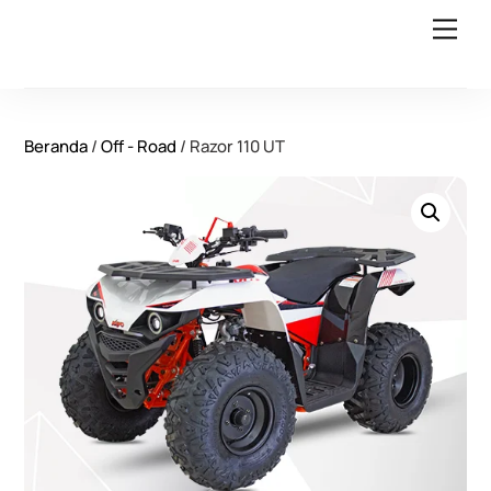
Skip
Back
Men
to
To
content
Top
Beranda
/
Off - Road
/ Razor 110 UT